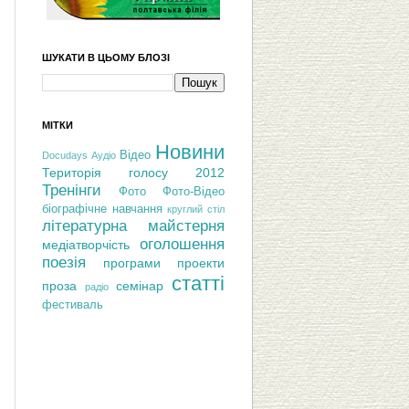
ШУКАТИ В ЦЬОМУ БЛОЗІ
МІТКИ
Новини
Відео
Docudays
Аудіо
Територія голосу 2012
Тренінги
Фото
Фото-Відео
біографічне навчання
круглий стіл
літературна майстерня
оголошення
медіатворчість
поезія
програми
проекти
статті
проза
семінар
радіо
фестиваль