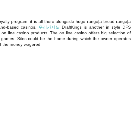
oyalty program, it is all there alongside huge range|a broad range|a
land-based casinos.
우리카지노
DraftKings is another in style DFS
on line casino products. The on line casino offers big selection of
o games. Sites could be the home during which the owner operates
of the money wagered.