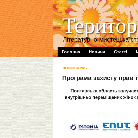
Територ
Літературно-мистецька ст
Головна
Новини
Статті
10 ЛИПНЯ 2017
Програма захисту прав т
Полтавська область залучаєть
внутрішньо переміщених жінок 