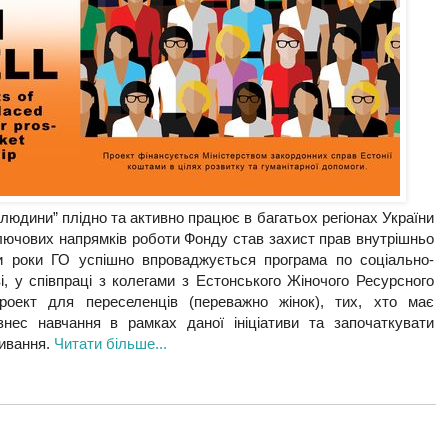
людини” плідно та активно працює в багатьох регіонах України
ключових напрямків роботи Фонду став захист прав внутрішньо
и роки ГО успішно впроваджується програма по соціально-
, у співпраці з колегами з Естонського Жіночого Ресурсного
оект для переселенців (переважно жінок), тих, хто має
знес навчання в рамках даної ініціативи та започаткувати
живання.
Читати більше...