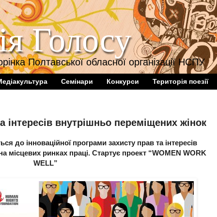
ія Голосу
орінка Полтавської обласної організації НСПУ
Медіакультура
Семінари
Конкурси
Територія поезії
а інтересів внутрішньо переміщених жінок
ся до інноваційної програми захисту прав та інтересів
на місцевих ринках праці. Стартує проект “WOMEN WORK
WELL”