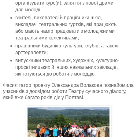
організувати курс(и), заняття з нової драми
для молоді;
вчителі, вихователі й працівники шкіл,
викладачі театральних гуртків, які працюють
або мають намір працювати з молодіжними
театральними колективами;
працівники будинків культури, клубів, а також
арттерапевти;
випускники театральних, художніх, культурно-
просвітницьких й інших навчальних закладів,
які готуються до роботи з молоддю.
Фасилітатор проекту Олександра Волакова познайомила
учасників з досвідом роботи Театру сучасного діалогу,
який вже багато років діє у Полтаві.