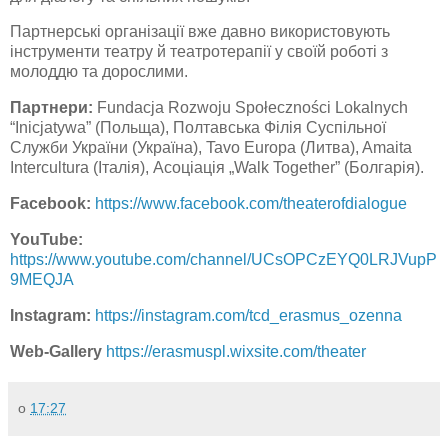
Партнерські організації вже давно використовують
інструменти театру й театротерапії у своїй роботі з
молоддю та дорослими.
Партнери:
Fundacja Rozwoju Społeczności Lokalnych
“Inicjatywa” (Польща), Полтавська Філія Суспільної
Служби України (Україна), Tavo Europa (Литва), Amaita
Intercultura (Італія), Асоціація „Walk Together” (Болгарія).
Facebook:
https://www.facebook.com/theaterofdialogue
YouTube:
https://www.youtube.com/channel/UCsOPCzEYQ0LRJVupP
9MEQJA
Instagram:
https://instagram.com/tcd_erasmus_ozenna
Web-Gallery
https://erasmuspl.wixsite.com/theater
о
17:27