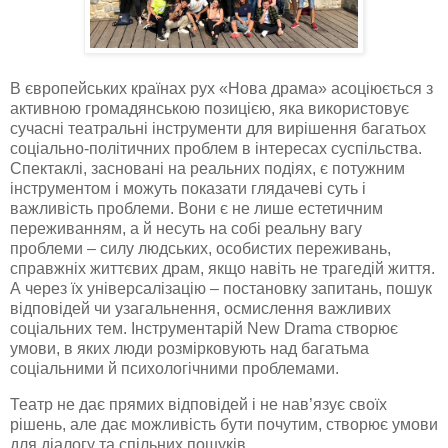
В європейських країнах рух «Нова драма» асоціюється з
активною громадянською позицією, яка використовує
сучасні театральні інструменти для вирішення багатьох
соціально-політичних проблем в інтересах суспільства.
Спектаклі, засновані на реальних подіях, є потужним
інструментом і можуть показати глядачеві суть і
важливість проблеми. Вони є не лише естетичним
переживанням, а й несуть на собі реальну вагу
проблеми – силу людських, особистих переживань,
справжніх життєвих драм, якщо навіть не трагедій життя.
А через їх універсалізацію – постановку запитань, пошук
відповідей чи узагальнення, осмислення важливих
соціальних тем. Інструментарій New Drama створює
умови, в яких люди розмірковують над багатьма
соціальними й психологічними проблемами.
Театр не дає прямих відповідей і не нав’язує своїх
рішень, але дає можливість бути почутим, створює умови
для діалогу та спільних пошуків.