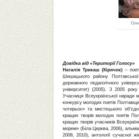
Оле
Довідка від «Території Голосу»
Наталія Трикаш (Кірячок)
– поет
Шишацького району Полтавської 
державного педагогічного універс
університет) (2005). З 2005 рок
Учасниця Всеукраїнської наради м
конкурсу молодих поетів Полтавщин
чотирьох» та мистецького об’єдн
кращих творів молодих поетів Пол
кращих творів учасників Всеукраїн
морем» (Біла Церква, 2006), альм
2008, 2010), антології сучасної 