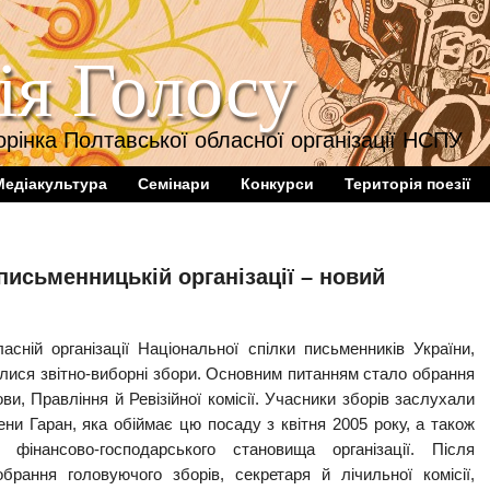
ія Голосу
орінка Полтавської обласної організації НСПУ
Медіакультура
Семінари
Конкурси
Територія поезії
письменницькій організації – новий
асній організації Національної спілки письменників України,
улися звітно-виборні збори. Основним питанням стало обрання
ови, Правління й Ревізійної комісії. Учасники зборів заслухали
и Гаран, яка обіймає цю посаду з квітня 2005 року, а також
о фінансово-господарського становища організації. Після
брання головуючого зборів, секретаря й лічильної комісії,