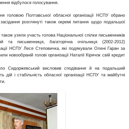
рення відбулося голосування.
ня головою Полтавської обласної організації НСПУ обрано
 засідання
розглянуті
також
окремі питання щодо подальшої
 також узяли участь голова Національної спілки письменників
й та письменниця, багаторічна очільниця (2002-2012)
ізації НСПУ Леся Степовичка, які подякували Олені Гаран за
ли новообраній голові організації Наталії Кірячок свій кредит
айло Сидоржевський висловив сподівання й на подальший
ть дій і стабільність обласної організації НСПУ та майбутні
ти.