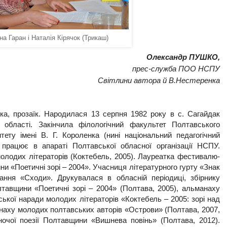
на Гаран і
Наталія Кірячок (Трикаш)
Олександр ПУШКО,
прес-служба ПОО НСПУ
Світлини автора й В.Нестеренка
ка, прозаїк. Народилася 13 серпня 1982 року в с. Сагайдак
області. Закінчила філологічний факультет Полтавського
итету імені В. Г. Короленка (нині національний педагогічний
у працює в апараті Полтавської обласної організації НСПУ.
олодих літераторів (Коктебель, 2005). Лауреатка фестивалю-
и «Поетичні зорі – 2004». Учасниця літературного гурту «Знак
ання «Сходи». Друкувалася в обласній періодиці, збірнику
тавщини «Поетичні зорі – 2004» (Полтава, 2005), альманаху
ської наради молодих літераторів «Коктебель – 2005: зорі над
анаху молодих полтавських авторів «Острови» (Полтава, 2007,
жіночої поезії Полтавщини «Вишнева повінь» (Полтава, 2012).