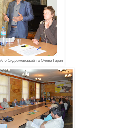
йло Сидоржевський та
Олена Гаран