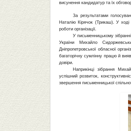
висунення кандидатур та їх обгово
За результатами голосуван
Наталію Кірячок (Трикаш). У ході
роботи організації.
У письменницькому зібранні
України Михайло Сидоржевськи
Дніпропетровської обласної орган
багаторічну сумлінну працю й вияви
довіри.
Наприкінці зібрання Мих
успішний розвиток, конструктивніс
звершення письменницької спільно