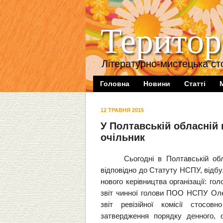
Територ
Літературно-мистецька ст
Головна
Новини
Статті
12 ТРАВНЯ 2015
У Полтавській обласній 
очільник
Сьогодні в Полтавській обл
відповідно до Статуту НСПУ, відб
нового керівництва організації: гол
звіт чинної голови ПОО НСПУ Олен
звіт ревізійної комісії стосовн
затвердження порядку денного, о