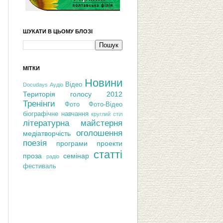
ШУКАТИ В ЦЬОМУ БЛОЗІ
МІТКИ
Новини
Відео
Docudays
Аудіо
Територія голосу 2012
Тренінги
Фото
Фото-Відео
біографічне навчання
круглий стіл
літературна майстерня
оголошення
медіатворчість
поезія
програми
проекти
статті
проза
семінар
радіо
фестиваль